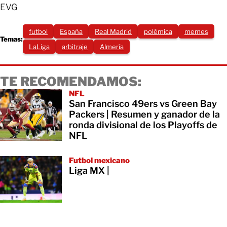
EVG
futbol
España
Real Madrid
polémica
memes
Temas:
‪LaLiga‬
arbitraje
Almería
TE RECOMENDAMOS:
NFL
San Francisco 49ers vs Green Bay
Packers | Resumen y ganador de la
ronda divisional de los Playoffs de
NFL
Futbol mexicano
Liga MX |