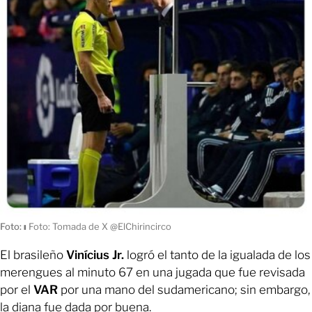
Foto:
ı
Foto: Tomada de X @ElChirincirco
El brasileño
Vinícius Jr.
logró el tanto de la igualada de los
merengues al minuto 67 en una jugada que fue revisada
por el
VAR
por una mano del sudamericano; sin embargo,
la diana fue dada por buena.