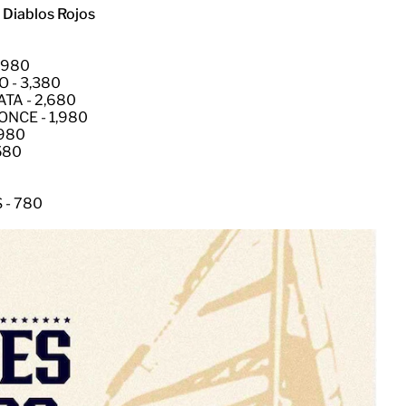
s Diablos Rojos
,980
 - 3,380
TA - 2,680
NCE - 1,980
,980
580
 - 780