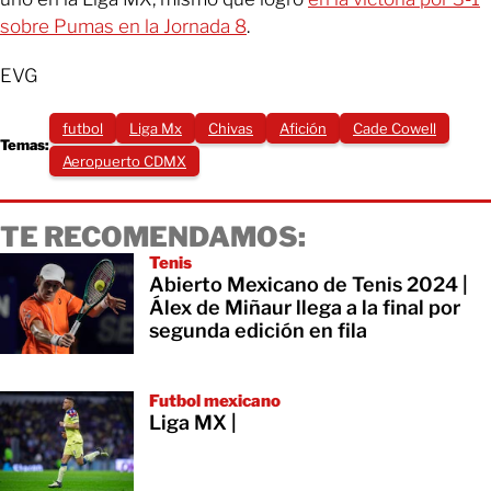
sobre Pumas en la Jornada 8
.
EVG
futbol
Liga Mx
Chivas
Afición
Cade Cowell
Temas:
Aeropuerto CDMX
TE RECOMENDAMOS:
Tenis
Abierto Mexicano de Tenis 2024 |
Álex de Miñaur llega a la final por
segunda edición en fila
Futbol mexicano
Liga MX |