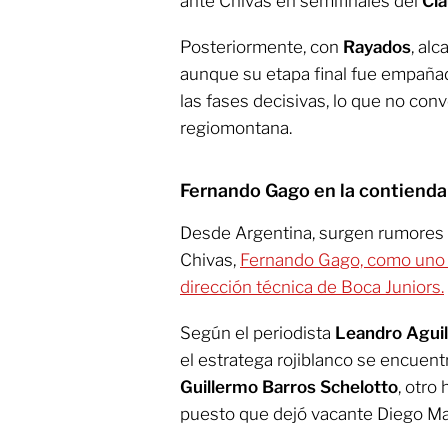
ante Chivas en semifinales del
Cla
Posteriormente, con
Rayados
, alc
aunque su etapa final fue empañada
las fases decisivas, lo que no conv
regiomontana.
Fernando Gago en la contienda p
Desde Argentina, surgen rumores 
Chivas,
Fernando Gago, como uno d
dirección técnica de Boca Juniors.
Según el periodista
Leandro Aguil
el estratega rojiblanco se encuent
Guillermo Barros Schelotto
, otro 
puesto que dejó vacante Diego Ma