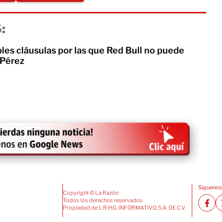
:
les cláusulas por las que Red Bull no puede
 Pérez
Siguenos
Copyright © La Razón
Todos los derechos reservados
Propiedad de L.R.H.G. INFORMATIVO, S.A. DE C.V.