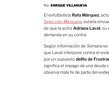
Por:
ENRIQUE VILLANUEVA
El exfutbolista
Rafa Márquez
, act
Selección Mexicana
, estaría envu
de que la actriz
Adriana Lavat
, su
demanda en su contra.
Según información de
Semana
se 
que Lavat interpone contra el exd
por un supuesto
delito de Frustra
significa el impago de una deuda 
observa mala fe de parte del exdep