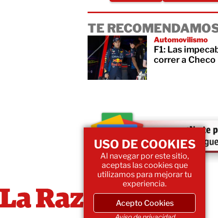
TE RECOMENDAMOS
Automovilismo
F1: Las impecab
correr a Checo
USO DE COOKIES
Al navegar por este sitio,
aceptas las cookies que
utilizamos para mejorar tu
experiencia.
Acepto Cookies
Aviso de privacidad