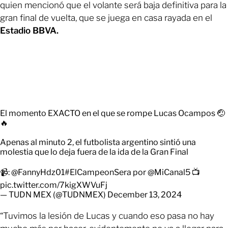
quien mencionó que el volante será baja definitiva para la
gran final de vuelta, que se juega en casa rayada en el
Estadio BBVA.
El momento EXACTO en el que se rompe Lucas Ocampos 🤕
🔥
Apenas al minuto 2, el futbolista argentino sintió una
molestia que lo deja fuera de la ida de la Gran Final
📹:
@FannyHdz01
#ElCampeonSera
por
@MiCanal5
📺
pic.twitter.com/7kigXWVuFj
— TUDN MEX (@TUDNMEX)
December 13, 2024
“Tuvimos la lesión de Lucas y cuando eso pasa no hay