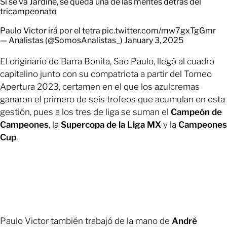
Si se va Jardine, se queda una de las mentes detrás del
tricampeonato
Paulo Victor irá por el tetra
pic.twitter.com/mw7gxTgGmr
— Analistas (@SomosAnalistas_)
January 3, 2025
El originario de Barra Bonita, Sao Paulo, llegó al cuadro
capitalino junto con su compatriota a partir del Torneo
Apertura 2023, certamen en el que los azulcremas
ganaron el primero de seis trofeos que acumulan en esta
gestión, pues a los tres de liga se suman el
Campeón de
Campeones
, la
Supercopa de la Liga MX
y la
Campeones
Cup
.
Paulo Victor también trabajó de la mano de
André