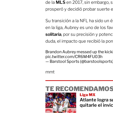
de la
MLS
en 2017, sin embargo, s
prosperó y decidió probar suerte 
Su transición a la NFL ha sido un
en la liga, Aubrey es uno de los fa
solitaria
, por su precisión y potenci
duda, el impacto que recibió la po
Brandon Aubrey messed up the kicki
pic.twitter.com/CR6M4FU03h
— Barstool Sports (@barstoolsports
mmt
TE RECOMENDAMOS
Liga MX
Atlante logra s
quitarle el invi