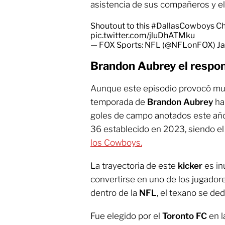
asistencia de sus compañeros y el 
Shoutout to this
#DallasCowboys
Ch
pic.twitter.com/jluDhATMku
— FOX Sports: NFL (@NFLonFOX)
Ja
Brandon Aubrey el respon
Aunque este episodio provocó much
temporada de
Brandon Aubrey
ha 
goles de campo anotados este año
36 establecido en 2023, siendo el
los Cowboys.
La trayectoria de este
kicker
es in
convertirse en uno de los jugador
dentro de la
NFL
, el texano se ded
Fue elegido por el
Toronto FC
en l