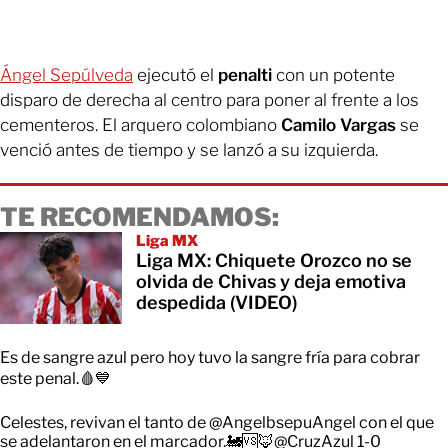
Ángel Sepúlveda
ejecutó el
penalti
con un potente
disparo de derecha al centro para poner al frente a los
cementeros. El arquero colombiano
Camilo Vargas
se
venció antes de tiempo y se lanzó a su izquierda.
TE RECOMENDAMOS:
Liga MX
Liga MX: Chiquete Orozco no se
olvida de Chivas y deja emotiva
despedida (VIDEO)
Es de sangre azul pero hoy tuvo la sangre fría para cobrar
este penal.🩸💙
Celestes, revivan el tanto de
@AngelbsepuAngel
con el que
se adelantaron en el marcador.🚂🆚🦊
@CruzAzul
1-0