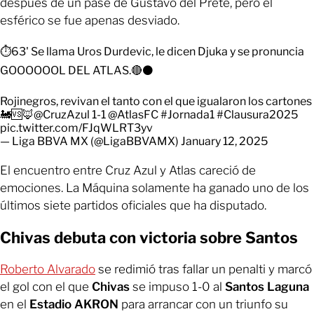
después de un pase de Gustavo del Prete, pero el
esférico se fue apenas desviado.
⏱️63' Se llama Uros Durdevic, le dicen Djuka y se pronuncia
GOOOOOOL DEL ATLAS.🔴⚫
Rojinegros, revivan el tanto con el que igualaron los cartones
🚂🆚🦊
@CruzAzul
1-1
@AtlasFC
#Jornada1
#Clausura2025
pic.twitter.com/FJqWLRT3yv
— Liga BBVA MX (@LigaBBVAMX)
January 12, 2025
El encuentro entre Cruz Azul y Atlas careció de
emociones. La Máquina solamente ha ganado uno de los
últimos siete partidos oficiales que ha disputado.
Chivas debuta con victoria sobre Santos
Roberto Alvarado
se redimió tras fallar un penalti y marcó
el gol con el que
Chivas
se impuso 1-0 al
Santos Laguna
en el
Estadio AKRON
para arrancar con un triunfo su