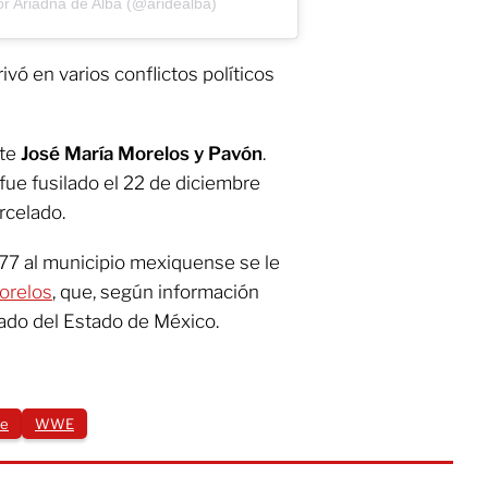
r Ariadna de Alba (@aridealba)
ivó en varios conflictos políticos
nte
José María Morelos y Pavón
.
fue fusilado el 22 de diciembre
rcelado.
877 al municipio mexiquense se le
orelos
, que, según información
blado del Estado de México.
le
WWE