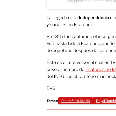
Una publicación compartida po
La llegada de la
Independencia
der
y sociales en Ecatepec.
En 1815 fue capturado el insurge
Fue trasladado a Ecatepec, donde 
de aquel año después de ser enca
Éste es el motivo por el cual en 1
puso el nombre de
Ecatepec de M
del INEGI, es el territorio más po
EVG
Temas:
Penta Zero Miedo
Royal Rumb