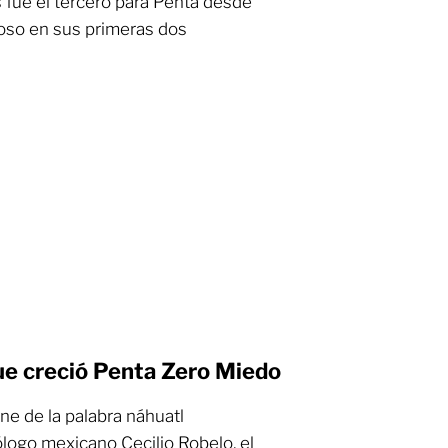
s fue el tercero para Penta desde
iroso en sus primeras dos
que creció Penta Zero Miedo
ne de la palabra náhuatl
lólogo mexicano Cecilio Robelo, el