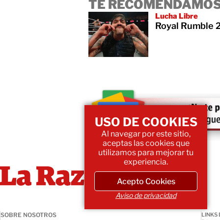
TE RECOMENDAMOS
Lucha Libre
Royal Rumble 2
USO DE COOKIES
Al navegar por este sitio,
aceptas las cookies que
utilizamos para mejorar tu
experiencia.
Acepto Cookies
Aviso de privacidad
SOBRE NOSOTROS
LINKS 