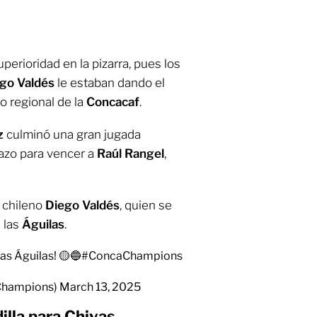
uperioridad en la pizarra, pues los
go Valdés
le estaban dando el
o regional de la
Concacaf
.
z
culminó una gran jugada
azo para vencer a
Raúl Rangel
,
l chileno
Diego Valdés
, quien se
 las
Águilas
.
as Águilas! 🟡🔵
#ConcaChampions
Champions)
March 13, 2025
lla para Chivas