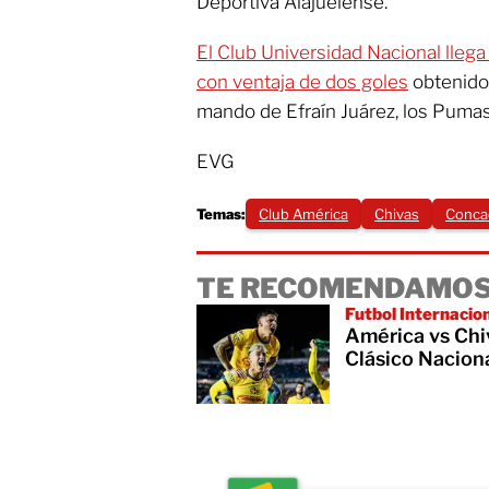
Deportiva Alajuelense.
El Club Universidad Nacional llega
con ventaja de dos goles
obtenidos
mando de Efraín Juárez, los Pumas
EVG
Temas:
Club América
Chivas
Conca
TE RECOMENDAMOS
Futbol Internacio
América vs Chiv
Clásico Nacion