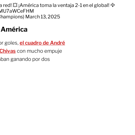
 red! 💥 ¡América toma la ventaja 2-1 en el global! 🦅
om/MU7aWCeFHM
Champions)
March 13, 2025
 América
or goles,
el cuadro de André
 Chivas
con mucho empuje
taban ganando por dos