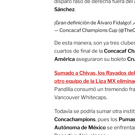
disparo raso de derecha fuera del 
Sánchez
.
¡Gran definición de Álvaro Fidalgo! 
— Concacaf Champions Cup (@The
De esta manera, son ya tres clube
cuartos de final de la
Concacaf Ch
América
aseguraron su boleto
Cr
Sumado a Chivas, los Rayados del
otro equipo de la Liga MX elimin
Pandilla consumó un tremendo frac
Vancouver Whitecaps.
Todavía se podría sumar otra instit
Concachampions
, pues los
Pumas 
Autónoma de México
se enfrentan