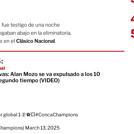
s
fue testigo de una noche
egaban abajo en la eliminatoria,
e en el
Clásico Nacional
.
:
nal
vas: Alan Mozo se va expulsado a los 10
segundo tiempo (VIDEO)
 global 1-1! ⚽💥
#ConcaChampions
Champions)
March 13, 2025