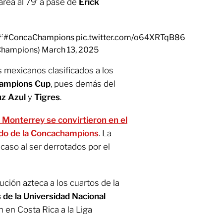
área al 79′ a pase de
Érick

#ConcaChampions
pic.twitter.com/o64XRTqB86
Champions)
March 13, 2025
s mexicanos clasificados a los
ampions Cup
, pues demás del
uz Azul
y
Tigres
.
 Monterrey se convirtieron en el
ado de la Concachampions
. La
aso al ser derrotados por el
ución azteca a los cuartos de la
de la Universidad Nacional
 en Costa Rica a la Liga