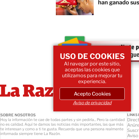
han ganado sus
USO DE COOKIES
Al navegar por este sitio,
aceptas las cookies que
utilizamos para mejorar tu
experiencia.
Acepto Cookies
Aviso de privacidad
SOBRE NOSOTROS
LINKS 
Direct
Hoy la información te cae de todas partes y sin pedirla... Pero la cantidad
no es calidad. Aquí te damos las noticias más importantes, las que más
Anúnc
te interesan y como a ti te gusta. Recuerda que una persona realmente
Suscr
informada siempre tiene La Razón.
Aviso