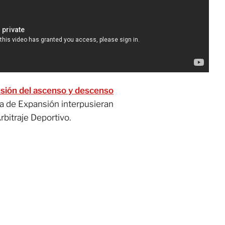
nsión del ascenso y descenso
ga de Expansión interpusieran
bitraje Deportivo.