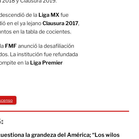
a 2018 y Clausura 2019.
 descendió de la
Liga MX
fue
dió en el ya lejano
Clausura 2017
,
ntos en la tabla de cocientes.
la
FMF
anunció la desafiliación
os. La institución fue refundada
ompite en la
Liga Premier
scenso
:
uestiona la grandeza del América; “Los wilos