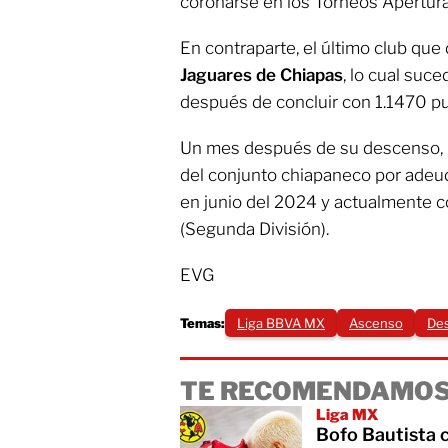
coronarse en los Torneos Apertur
En contraparte, el último club que
Jaguares de Chiapas
, lo cual suce
después de concluir con 1.1470 pu
Un mes después de su descenso, 
del conjunto chiapaneco por adeud
en junio del 2024 y actualmente c
(Segunda División).
EVG
Temas:
Liga BBVA MX
Ascenso
De
TE RECOMENDAMOS
Liga MX
Bofo Bautista c