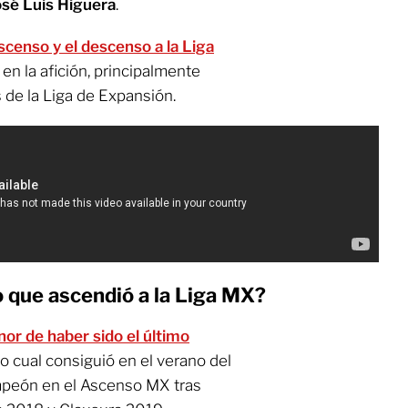
osé Luis Higuera
.
scenso y el descenso a la Liga
n la afición, principalmente
 de la Liga de Expansión.
o que ascendió a la Liga MX?
onor de haber sido el último
 lo cual consiguió en el verano del
mpeón en el Ascenso MX tras