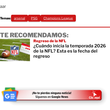
aar
Temas:
arsenal
PSG
Champions League
TE RECOMENDAMOS:
Regreso de la NFL
¿Cuándo inicia la temporada 2026
de la NFL? Esta es la fecha del
regreso