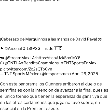
¡Cabezazo de Marquinhos a las manos de David Raya! 🧤
🏴󠁧󠁢󠁥󠁮󠁧󠁿
@Arsenal
0-1
@PSG_inside
🇫🇷
📲
@StreamMaxLA
:
https://t.co/UzkSho1vY6
📺
@TNTLA
#BenditaChampions
|
#TNTSportsEnMax
pic.twitter.com/Zc2sQTp0vn
— TNT Sports México (@tntsportsmex)
April 29, 2025
Con este panorama los Gunners arribaron al duelo de
semifinales con la intención de avanzar a la final, pues es
el único torneo que tienen la esperanza de ganar, ya que
en los otros certámenes que jugó no tuvo suerte, en
especial en la Premier League.