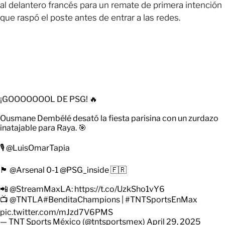
al delantero francés para un remate de primera intención
que raspó el poste antes de entrar a las redes.
¡GOOOOOOOL DE PSG! 🔥
Ousmane Dembélé desató la fiesta parisina con un zurdazo
inatajable para Raya. 🎯
🎙️
@LuisOmarTapia
🏴󠁧󠁢󠁥󠁮󠁧󠁿
@Arsenal
0-1
@PSG_inside
🇫🇷
📲
@StreamMaxLA
:
https://t.co/UzkSho1vY6
📺
@TNTLA
#BenditaChampions
|
#TNTSportsEnMax
pic.twitter.com/mJzd7V6PMS
— TNT Sports México (@tntsportsmex)
April 29, 2025