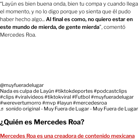
“Layún es bien buena onda, bien tu compa y cuando llega
el momento, y no lo digo porque yo sienta que él pudo
haber hecho algo...
Al final es como, no quiero estar en
este mundo de mierda, de gente mierda
”, comentó
Mercedes Roa.
@muyfueradelugar
Nada es culpa de Layún
#tiktokdeportes
#podcastclips
#clips
#viralvideos
#tiktokviral
#Futbol
#muyfueradelugar
#werevertumorro
#mvp
#layun
#mercedesroa
♬ sonido original - Muy Fuera de Lugar - Muy Fuera de Lugar
¿Quién es Mercedes Roa?
Mercedes Roa es una creadora de contenido mexicana