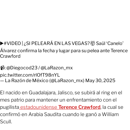
▶️
#VIDEO
| ¿SI PELEARÁ EN LAS VEGAS? 🤯 Saúl ‘Canelo’
Álvarez confirma la fecha y lugar para su pelea ante Terence
Crawford
📹:
@Diegocod23
/
@LaRazon_mx
pic.twitter.com/rlOfT98nYL
— La Razón de México (@LaRazon_mx)
May 30, 2025
El nacido en Guadalajara, Jalisco, se subirá al ring en el
mes patrio para mantener un enfrentamiento con el
pugilista
estadounidense
Terence Crawford
, la cual se
confirmó en Arabia Saudita cuando le ganó a William
Scull.