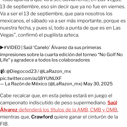
13 de septiembre, eso sin decir que ya no fue en viernes.
Va a ser el 13 de septiembre, que para nosotros los
mexicanos, el sábado va a ser más importante, porque es
nuestra fecha, y pues sí, todo a punta de que es en Las
Vegas”, confirmó el pugilista azteca.
▶️
#VIDEO
| Saúl ‘Canelo’ Álvarez da sus primeras
impresiones sobre la cuarta edición del torneo “No Golf No
Life” y agradece a todos los colaboradores
📹:
@Diegocod23
/
@LaRazon_mx
pic.twitter.com/az18YUNUXF
— La Razón de México (@LaRazon_mx)
May 30, 2025
Cabe recalcar que, en esta pelea estará en juego el
campeonato indiscutido de peso supermediano.
Saúl
Álvarez
defenderá los títulos de la AMB, CMB y OMB
,
mientras que,
Crawford
quiere ganar el cinturón de la
FIB.