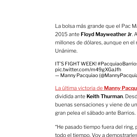
La bolsa más grande que el Pac M
2015 ante
Floyd Mayweather Jr
. 
millones de dólares, aunque en el 
Unánime.
IT’S FIGHT WEEK!
#PacquiaoBarrio
pic.twitter.com/m49gXGaJfh
— Manny Pacquiao (@MannyPacqui
La última victoria de
Manny Pacqu
dividida ante
Keith Thurman
. Des
buenas sensaciones y viene de una
gran pelea el sábado ante Barrios.
“He pasado tiempo fuera del ring, 
todo el tiempo. Voy a demostrarle