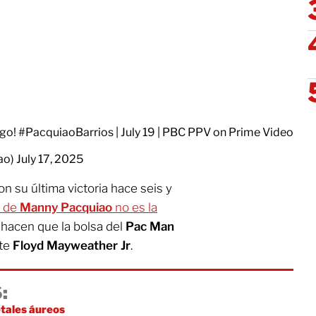
 go!
#PacquiaoBarrios
| July 19 | PBC PPV on Prime Video
ao)
July 17, 2025
n su última victoria hace seis y
d de
Manny Pacquiao
no es la
s hacen que la bolsa del
Pac Man
nte
Floyd Mayweather Jr
.
:
tales áureos