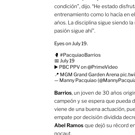
condición”, dijo. “He estado disf
entrenamiento como lo hacía en e
años. La disciplina sigue siendo l
pasión sigue ahí”.
Eyes on July 19.
🥊
#PacquiaoBarrios
📅 July 19
▶️ PBC PPV on
@PrimeVideo
📍 MGM Grand Garden Arena
pic.t
— Manny Pacquiao (@MannyPacqui
Barrios
, un joven de 30 años origi
campeón y se espera que pueda der
viene de una buena actuación, pue
empate por decisión dividida decr
Abel Ramos
que dejó su récord en 
nocaut.