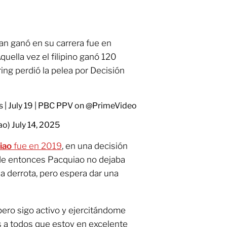
an ganó en su carrera fue en
Aquella vez el filipino ganó 120
ring perdió la pelea por Decisión
s
| July 19 | PBC PPV on
@PrimeVideo
ao)
July 14, 2025
iao
fue en 2019
, en una decisión
de entonces Pacquiao no dejaba
 derrota, pero espera dar una
pero sigo activo y ejercitándome
s a todos que estoy en excelente