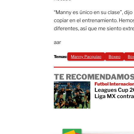
“Manny es único en su clase”, dijo B
copiar en el entrenamiento. Hemo
diferentes, así que me siento e
aar
Temas:
Manny Pacquiao
Boxeo
Bo
TE RECOMENDAMOS
Futbol Internacio
Leagues Cup 20
Liga MX contra