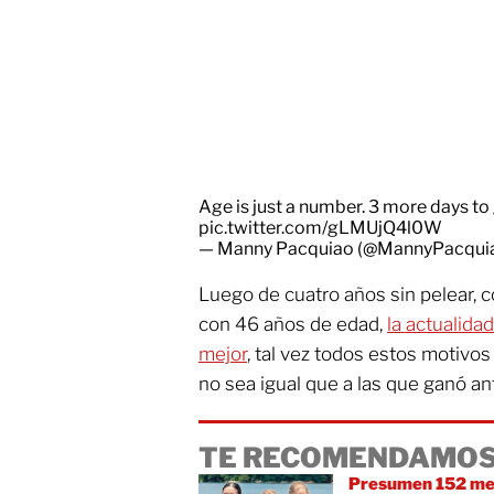
Age is just a number. 3 more days to
pic.twitter.com/gLMUjQ4l0W
— Manny Pacquiao (@MannyPacqui
Luego de cuatro años sin pelear, co
con 46 años de edad,
la actualida
mejor
, tal vez todos estos motivo
no sea igual que a las que ganó a
TE RECOMENDAMOS
Presumen 152 me