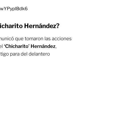
m/wYPyplBdk6
hicharito Hernández?
unicó que tomaron las acciones
el
‘Chicharito’ Hernández
,
tigo para del delantero