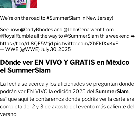
We're on the road to
#SummerSlam
in New Jersey!
See how
@CodyRhodes
and
@JohnCena
went from
#RoyalRumble
all the way to
@SummerSlam
this weekend ➡️
https://t.co/rL8QF5Vtjd
pic.twitter.com/XbFkIXxKxF
— WWE (@WWE)
July 30, 2025
Dónde ver EN VIVO Y GRATIS en México
el SummerSlam
La fecha se acerca y los aficionados se preguntan donde
podrán ver EN VIVO la edición 2025 del
SummerSlam
,
así que aquí te contaremos donde podrás ver la cartelera
completa del 2 y 3 de agosto del evento más caliente del
verano.