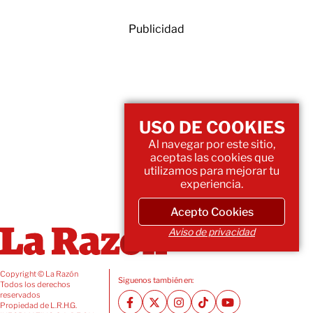
Publicidad
USO DE COOKIES
Al navegar por este sitio,
aceptas las cookies que
utilizamos para mejorar tu
experiencia.
Acepto Cookies
Aviso de privacidad
Copyright © La Razón
Siguenos también en:
Todos los derechos
reservados
Propiedad de L.R.H.G.