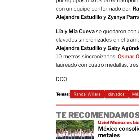
por equipos mixtos en el trampolí
con un equipo conformado por:
Ra
Alejandra Estudillo y Zyanya Parra
Lía y Mía Cueva
se quedaron con e
clavados sincronizados en el tram
Alejandra Estudillo y Gaby Agúnd
10 metros sincronizados.
Osmar O
laureado con cuatro medallas, tres 
DCO
Temas:
Randal Willars
clavados
Mé
TE RECOMENDAMOS
Uziel Muñoz es b
México consoli
metales