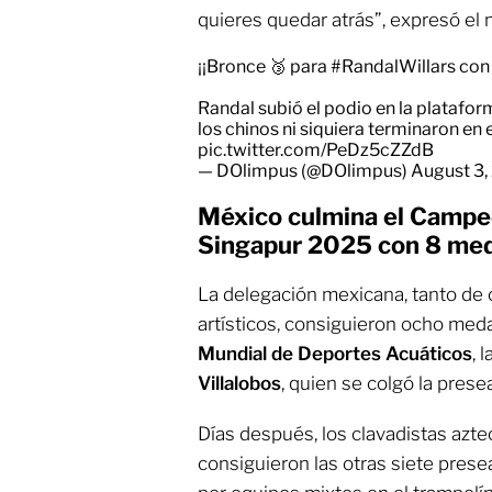
quieres quedar atrás”, expresó el
¡¡Bronce 🥉 para
#RandalWillars
con 
Randal subió el podio en la platafo
los chinos ni siquiera terminaron en 
pic.twitter.com/PeDz5cZZdB
— DOlimpus (@DOlimpus)
August 3,
México culmina el Campe
Singapur 2025 con 8 med
La delegación mexicana, tanto de
artísticos, consiguieron ocho medal
Mundial de Deportes Acuáticos
, 
Villalobos
, quien se colgó la prese
Días después, los clavadistas aztec
consiguieron las otras siete presea