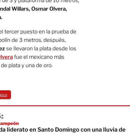
n de 3 y plataforma de 10 metros,
ndal Willars, Osmar Olvera,
.
l tercer puesto en la prueba de
polín de 3 metros, después,
ez
se llevaron la plata desde los
lvera
fue el mexicano más
de plata y una de oro.
xico
:
icampeón
da liderato en Santo Domingo con una lluvia de