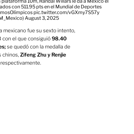
 plataforma 10m, Randal Willars le da a México el
vados con 511.95 pts en el Mundial de Deportes
mosOlímpicos
pic.twitter.com/vGXmy7S57y
OM_Mexico)
August 3, 2025
ta mexicano fue su sexto intento,
B con el que consiguió
98.40
es;
se quedó con la medalla de
s chinos,
Zifeng Zhu y Renjie
o, respectivamente.