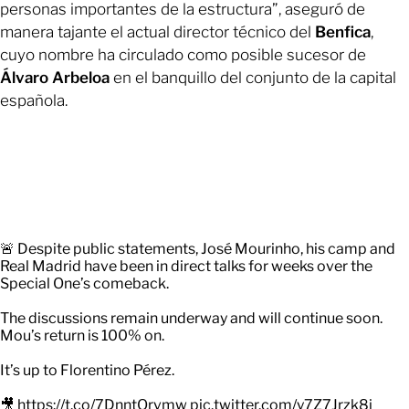
personas importantes de la estructura”, aseguró de
manera tajante el actual director técnico del
Benfica
,
cuyo nombre ha circulado como posible sucesor de
Álvaro Arbeloa
en el banquillo del conjunto de la capital
española.
🚨 Despite public statements, José Mourinho, his camp and
Real Madrid have been in direct talks for weeks over the
Special One’s comeback.
The discussions remain underway and will continue soon.
Mou’s return is 100% on.
It’s up to Florentino Pérez.
🎥
https://t.co/7DnntOrvmw
pic.twitter.com/y7Z7Jrzk8i