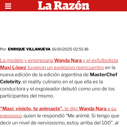
Por:
ENRIQUE VILLANUEVA
16/10/2025 02:51:36
La modelo y empresaria
Wanda Nara
y el exfutbolista
Maxi López
tuvieron un explosivo reencuentro
en la
nueva edición de la edición argentina de
MasterChef
Celebrity
, el reality culinario en el que ella es la
conductora y el exgoleador debutó como uno de los
participantes del mismo.
“Maxi, viniste, te animaste”,
le dijo
Wanda Nara
a su
exesposo
, quien le respondió “Me animé. Si tengo que
decir un nivel de nerviosismo, estoy arriba del 100”, al