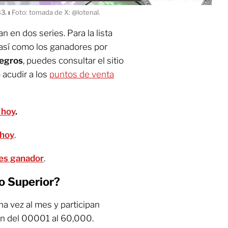
83.
ı
Foto: tomada de X: @lotenal.
 en dos series. Para la lista
así como los ganadores por
tegros
, puedes consultar el sitio
o acudir a los
puntos de venta
 hoy
.
 hoy
.
o es ganador
.
o Superior?
na vez al mes y participan
n del 00001 al 60,000.