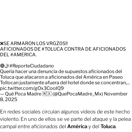
❌SE ARMARON LOS VRGZ0S‼️
AFICIONADOS DE
#TOLUCA
CONTRA DE AFICIONADOS
DEL
#AMERICA
.
🔴🤳
#ReporteCiudadano
Quería hacer una denuncia de supuestos aficionados del
Toluca que atacaron a aficionados del América en Paseo
Tollocan justamente afuera del hotel donde se concentran,…
pic.twitter.com/gOx3CooIQ9
— Qué Poca Madre 🇲🇽 (@QuePocaMadre_Mx)
November
8, 2025
En redes sociales circulan algunos videos de este hecho
violento. En uno de ellos se ve parte del ataque y la pelea
campal entre aficionados del
América
y del
Toluca
.