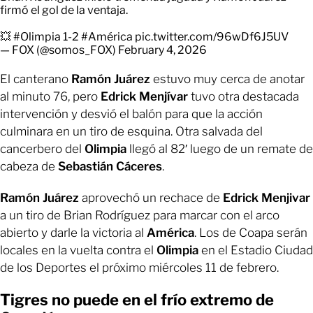
firmó el gol de la ventaja.
💥
#Olimpia
1-2
#América
pic.twitter.com/96wDf6J5UV
— FOX (@somos_FOX)
February 4, 2026
El canterano
Ramón Juárez
estuvo muy cerca de anotar
al minuto 76, pero
Edrick Menjívar
tuvo otra destacada
intervención y desvió el balón para que la acción
culminara en un tiro de esquina. Otra salvada del
cancerbero del
Olimpia
llegó al 82′ luego de un remate de
cabeza de
Sebastián Cáceres
.
Ramón Juárez
aprovechó un rechace de
Edrick Menjivar
a un tiro de Brian Rodríguez para marcar con el arco
abierto y darle la victoria al
América
. Los de Coapa serán
locales en la vuelta contra el
Olimpia
en el Estadio Ciudad
de los Deportes el próximo miércoles 11 de febrero.
Tigres no puede en el frío extremo de