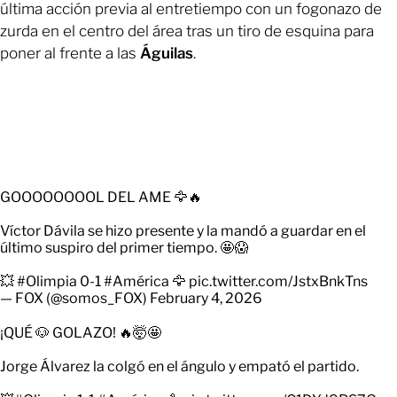
última acción previa al entretiempo con un fogonazo de
zurda en el centro del área tras un tiro de esquina para
poner al frente a las
Águilas
.
GOOOOOOOOL DEL AME 🦅🔥
Víctor Dávila se hizo presente y la mandó a guardar en el
último suspiro del primer tiempo. 🤩😱
💥
#Olimpia
0-1
#América
🦅
pic.twitter.com/JstxBnkTns
— FOX (@somos_FOX)
February 4, 2026
¡QUÉ 🐶 GOLAZO! 🔥🤯🤩
Jorge Álvarez la colgó en el ángulo y empató el partido.