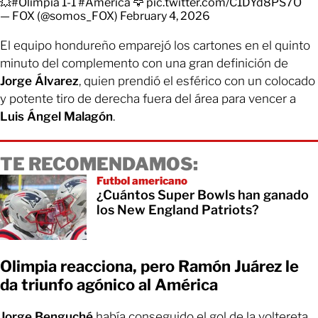
💥
#Olimpia
1-1
#América
🦅
pic.twitter.com/C1DYd8PS7O
— FOX (@somos_FOX)
February 4, 2026
El equipo hondureño emparejó los cartones en el quinto
minuto del complemento con una gran definición de
Jorge Álvarez
, quien prendió el esférico con un colocado
y potente tiro de derecha fuera del área para vencer a
Luis Ángel Malagón
.
TE RECOMENDAMOS:
Futbol americano
¿Cuántos Super Bowls han ganado
los New England Patriots?
Olimpia reacciona, pero Ramón Juárez le
da triunfo agónico al América
Jorge Benguché
había conseguido el gol de la voltereta