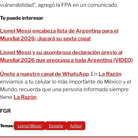
vulnerabilidad”, agregó la FPA en un comunicado.
Te puede interesar
Lionel Messi encabeza lista de Argentina para el
Mundial 2026; ¡Jugará su sexta copa!
Lionel Messi y su asombrosa declaración previo al
Mundial 2026 que preocupa a toda Argentina (VIDEO)
Únete a nuestro canal de WhatsApp
. En
La Razón
enviamos a tu celular lo más importante de México y el
Mundo, recuerda que una persona informada siempre
tiene
La Razón
.
FGR
Temas:
Lionel Messi
España
futbol