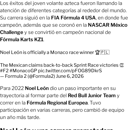
Los éxitos del joven volante azteca fueron llamando la
atención de diferentes categorías al rededor del mundo.
Su carrera siguió en la
FIA Fórmula 4 USA
, en donde fue
campeón, además que se coronó en la
NASCAR México
Challenge
y se convirtió en campeón nacional de
Fórmula Karts KZ1
.
Noel León is officially a Monaco race winner 🏆🇵🇱
The Mexican claims back-to-back Sprint Race victories 👏
#F2
#MonacoGP
pic.twitter.com/pFOG89DkrS
— Formula 2 (@Formula2)
June 6, 2026
Para 2022
Noel León
dio un paso importante en su
trayectoria al formar parte del
Red Bull Junior Team
y
correr en la
Fórmula Regional Europea
. Tuvo
participación en varias carreras, pero cambió de equipo
un año más tarde.