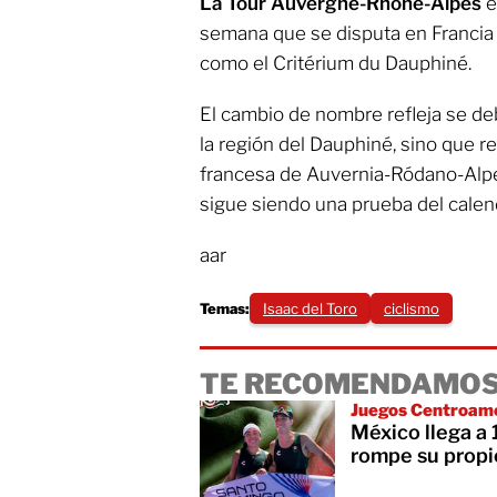
La Tour Auvergne-Rhône-Alpes
e
semana que se disputa en Francia
como el Critérium du Dauphiné.
El cambio de nombre refleja se deb
la región del Dauphiné, sino que re
francesa de Auvernia-Ródano-Alpe
sigue siendo una prueba del calen
aar
Temas:
Isaac del Toro
ciclismo
TE RECOMENDAMOS
Juegos Centroame
México llega a
rompe su propi