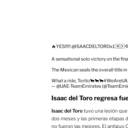
🔥YES!!!!!
@ISAACDELTOROx1
🇲🇽
A sensational solo victory on the fin
The Mexican seals the overall title in
What a ride, Torito🐂🐂🐂
#WeAreUA
— @UAE-TeamEmirates (@TeamEmi
Isaac del Toro regresa fue
Isaac del Toro
tuvo una lesión que l
dos meses y las primeras etapas 
no fueron las mejores. El antiguo 