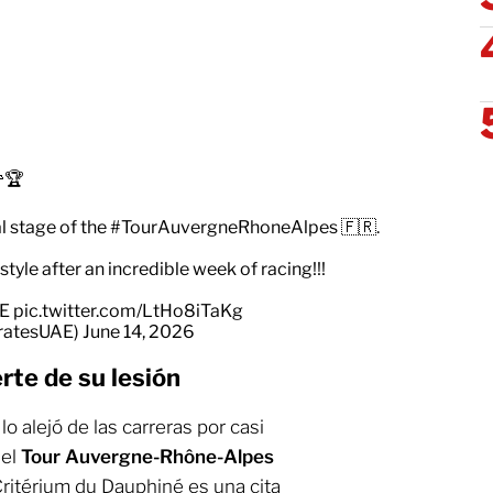
🏆
al stage of the
#TourAuvergneRhoneAlpes
🇫🇷.
 style after an incredible week of racing!!!
E
pic.twitter.com/LtHo8iTaKg
ratesUAE)
June 14, 2026
rte de su lesión
o alejó de las carreras por casi
del
Tour Auvergne-Rhône-Alpes
Critérium du Dauphiné es una cita