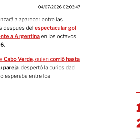
04/07/2026 02:03:47
zará a aparecer entre las
os después del
espectacular gol
ente a Argentina
en los octavos
26
.
de
Cabo Verde
, quien
corrió hasta
u pareja
, despertó la curiosidad
lo esperaba entre los