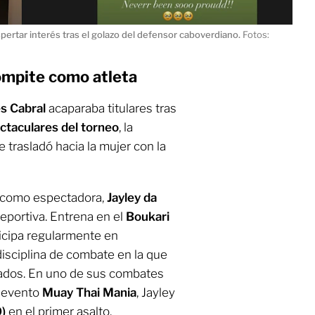
pertar interés tras el golazo del defensor caboverdiano.
Fotos:
ompite como atleta
s Cabral
acaparaba titulares tras
ctaculares del torneo
, la
trasladó hacia la mujer con la
 como espectadora,
Jayley da
deportiva. Entrena en el
Boukari
rticipa regularmente en
disciplina de combate en la que
ados. En uno de sus combates
l evento
Muay Thai Mania
, Jayley
)
en el primer asalto.