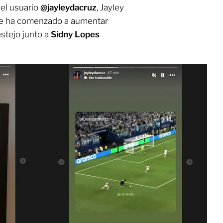
 el usuario
@jayleydacruz
, Jayley
que ha comenzado a aumentar
estejo junto a
Sidny Lopes