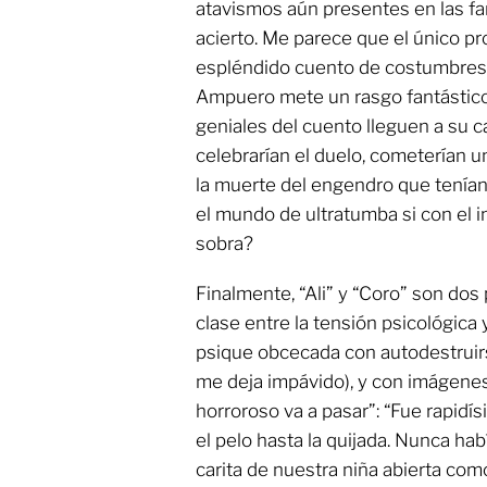
atavismos aún presentes en las fa
acierto. Me parece que el único pro
espléndido cuento de costumbres y
Ampuero mete un rasgo fantástico
geniales del cuento lleguen a su c
celebrarían el duelo, cometerían un
la muerte del engendro que tenía
el mundo de ultratumba si con el in
sobra?
Finalmente, “Ali” y “Coro” son dos 
clase entre la tensión psicológica y
psique obcecada con autodestruirs
me deja impávido), y con imágene
horroroso va a pasar”: “Fue rapidísi
el pelo hasta la quijada. Nunca ha
carita de nuestra niña abierta com