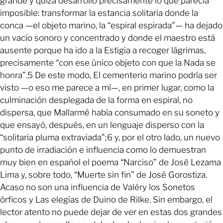
grande y quizá desarrolló precisamente lo que parecía
imposible: transformar la estancia solitaria donde la
conca —el objeto marino, la “espiral espirada”— ha dejado
un vacío sonoro y concentrado y donde el maestro está
ausente porque ha ido a la Estigia a recoger lágrimas,
precisamente “con ese único objeto con que la Nada se
honra”.5 De este modo, El cementerio marino podría ser
visto —o eso me parece a mí—, en primer lugar, como la
culminación desplegada de la forma en espiral, no
dispersa, que Mallarmé había consumado en su soneto y
que ensayó, después, en un lenguaje disperso con la
“solitaria pluma extraviada”;6 y, por el otro lado, un nuevo
punto de irradiación e influencia como lo demuestran
muy bien en español el poema “Narciso” de José Lezama
Lima y, sobre todo, “Muerte sin fin” de José Gorostiza.
Acaso no son una influencia de Valéry los Sonetos
órficos y Las elegías de Duino de Rilke. Sin embargo, el
lector atento no puede dejar de ver en estas dos grandes