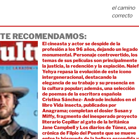
el camino
correcto
TE RECOMENDAMOS:
El cineasta y actor se despide de la
profesión a los 96 años, dejando un legado
monumental. Personaje controvertido, los
temas de sus películas son principalmente
la justicia, la redención y la expiación. Naief
Yehya repasa la evolución de este ícono
intergeneracional, destacando la
elegancia de su trabajo y su presencia en
la cultura popular; además, una selección
de poemas de la escritora española
Cristina Sánchez- Andrade incluidos en el
libro Vida insecta, publicados por
Anagrama; completan el dosier Susan y
Miffy, fragmento del inesperado proyecto
literario Cepillar al gato de la británica
Jane Campbell y Los diarios de Túnez, una
crónica de Filpio del Puente que se mueve
entre la búsqueda de la belleza escondida y