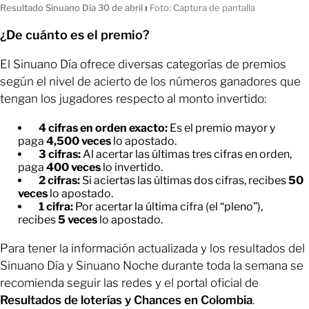
Resultado Sinuano Día 30 de abril
ı
Foto: Captura de pantalla
¿De cuánto es el premio?
El Sinuano Día ofrece diversas categorías de premios
según el nivel de acierto de los números ganadores que
tengan los jugadores respecto al monto invertido:
4 cifras en orden exacto:
Es el premio mayor y
paga
4,500 veces
lo apostado.
3 cifras:
Al acertar las últimas tres cifras en orden,
paga
400 veces
lo invertido.
2 cifras:
Si aciertas las últimas dos cifras, recibes
50
veces
lo apostado.
1 cifra:
Por acertar la última cifra (el “pleno”),
recibes
5 veces
lo apostado.
Para tener la información actualizada y los resultados del
Sinuano Día y Sinuano Noche durante toda la semana se
recomienda seguir las redes y el portal oficial de
Resultados de loterías y Chances en Colombia
.