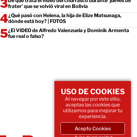
De qué trata el video del churrasco durante ‘jueves de
frater’ que se volvió viral en Bolivia
¿Qué pasó con Helena, la hija de Elize Matsunaga,
dónde está hoy? | FOTOS
¿El VIDEO de Alfredo Valenzuela y Dominik Armenta
fue real o falso?
USO DE COOKIES
Al navegar por este sitio,
aceptas las cookies que
utilizamos para mejorar tu
experiencia.
Acepto Cookies