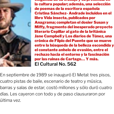
la cultura popular; además, una selección
de poemas de la escritora española
Cristina Sánchez- Andrade incluidos en el
libro Vida insecta, publicados por
Anagrama; completan el dosier Susan y
Miffy, fragmento del inesperado proyecto
literario Cepillar al gato de la británica
Jane Campbell y Los diarios de Túnez, una
crónica de Filpio del Puente que se mueve
entre la búsqueda de la belleza escondida y
el constante anhelo de evasión, entre el
rechazo hacia el entorno y la fascinación
por las ruinas de Cartago… Y más.
El Cultural No. 562
En septiembre de 1989 se inauguró El Metal: tres pisos,
cuatro pistas de baile, escenario de teatro y música,
barras y salas de estar; costó millones y sólo duró cuatro
días. Les cayeron con todo y de paso clausuraron por
última vez.