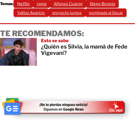
Temas:
Netflix
roma
Alfonso Cuaron
Diego Boneta
Yalitza Aparicio
proyecto juntos
nominada al Oscar
TE RECOMENDAMOS:
Esto se sabe
¿Quién es Silvia, la mamá de Fede
Vigevani?