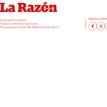
Siguenos tambi
Copyright © La Razón
Todos los derechos reservados
Propiedad de L.R.H.G. INFORMATIVO, S.A. DE C.V.