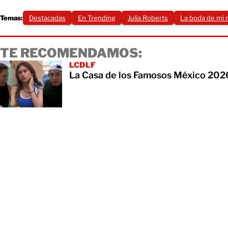
Temas:
Destacadas
En Trending
Julia Roberts
La boda de mi 
TE RECOMENDAMOS:
LCDLF
La Casa de los Famosos México 202