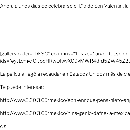
Ahora a unos días de celebrarse el Día de San Valentín, l
[gallery order="DESC" columns="1" size="large" td_select
ids="eyJ1cmwiOiJodHRwOlwvXC9kMWR4dnJ5ZW45Z29
La película llegó a recaudar en Estados Unidos más de cie
Te puede interesar:
http://www.3.80.3.65/mexico/epn-enrique-pena-nieto-ang
http://www.3.80.3.65/mexico/nina-genio-dafne-la-mexica
cls