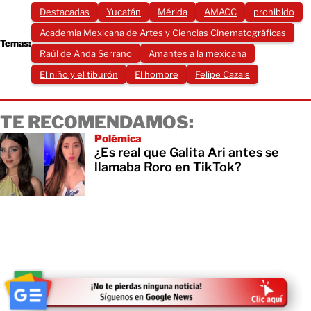
Destacadas
Yucatán
Mérida
AMACC
prohibido
Academia Mexicana de Artes y Ciencias Cinematográficas
Temas:
Raúl de Anda Serrano
Amantes a la mexicana
El niño y el tiburón
El hombre
Felipe Cazals
TE RECOMENDAMOS:
Polémica
¿Es real que Galita Ari antes se
llamaba Roro en TikTok?