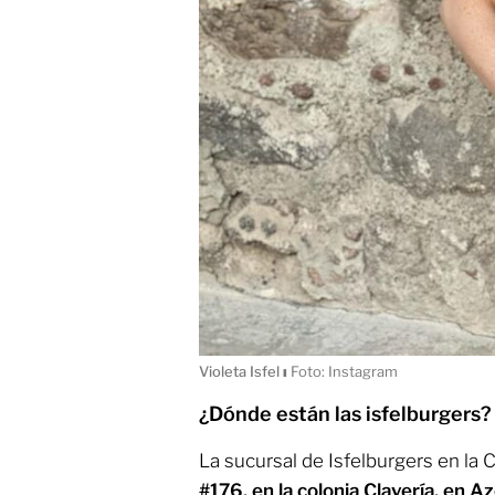
Violeta Isfel
ı
Foto: Instagram
¿Dónde están las isfelburgers?
La sucursal de Isfelburgers en la
#176, en la colonia Clavería, en A