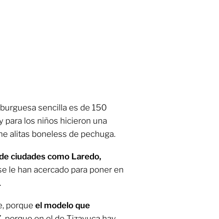
burguesa sencilla es de 150
 para los niños hicieron una
ne alitas boneless de pechuga.
de ciudades como Laredo,
e le han acercado para poner en
.
e, porque
el modelo que
X
, porque en el de Tizayuca hay