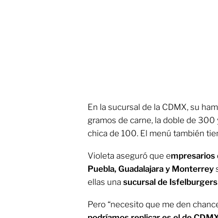
En la sucursal de la CDMX, su ham
gramos de carne, la doble de 300 y
chica de 100. El menú también tie
Violeta aseguró que e
mpresarios 
Puebla, Guadalajara y Monterrey
s
ellas una
sucursal de Isfelburgers
Pero “necesito que me den chanc
podríamos replicar es el de CDM