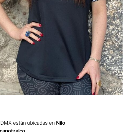
 CDMX están ubicadas en
Nilo
zcapotzalco.