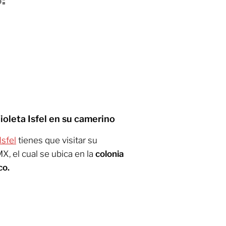
:
ioleta Isfel en su camerino
Isfel
tienes que visitar su
X, el cual se ubica en la
colonia
co.