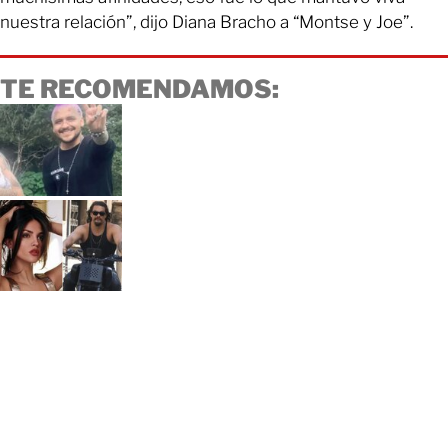
nuestra relación”, dijo Diana Bracho a “Montse y Joe”.
TE RECOMENDAMOS: