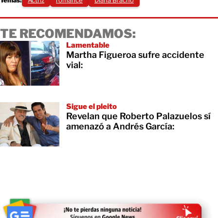
Temas:
Actriz
romance
Diana Bracho
TE RECOMENDAMOS:
Lamentable
Martha Figueroa sufre accidente
vial:
Sigue el pleito
Revelan que Roberto Palazuelos sí
amenazó a Andrés García: