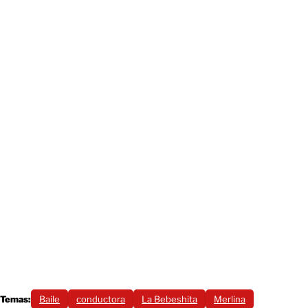
Temas:
Baile
conductora
La Bebeshita
Merlina