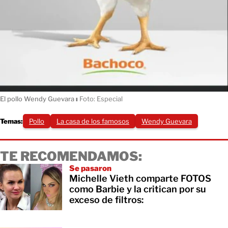
El pollo Wendy Guevara
ı
Foto: Especial
Temas:
Pollo
La casa de los famosos
Wendy Guevara
TE RECOMENDAMOS:
Se pasaron
Michelle Vieth comparte FOTOS
como Barbie y la critican por su
exceso de filtros: