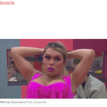
brujería.
Wendy Guevara
ı
Foto: Especial