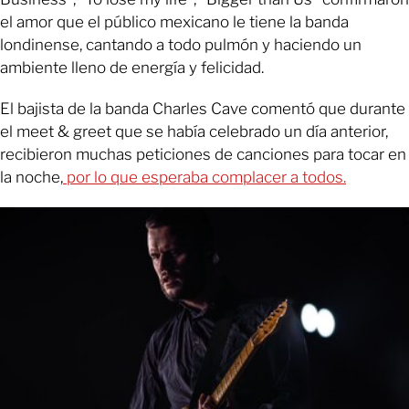
el amor que el público mexicano le tiene la banda
londinense, cantando a todo pulmón y haciendo un
ambiente lleno de energía y felicidad.
El bajista de la banda Charles Cave comentó que durante
el meet & greet que se había celebrado un día anterior,
recibieron muchas peticiones de canciones para tocar en
la noche,
por lo que esperaba complacer a todos.