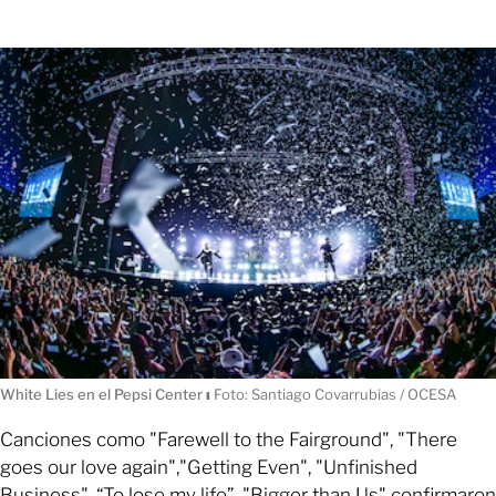
White Lies en el Pepsi Center
ı
Foto: Santiago Covarrubias / OCESA
Canciones como "Farewell to the Fairground", "There
goes our love again","Getting Even", "Unfinished
Business", “To lose my life”, "Bigger than Us" confirmaron