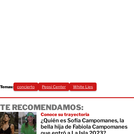
Temas:
concierto
Pepsi Center
White Lies
TE RECOMENDAMOS:
Conoce su trayectoria
¿Quién es Sofía Campomanes, la
bella hija de Fabiola Campomanes
que entró a La Isla 2023?