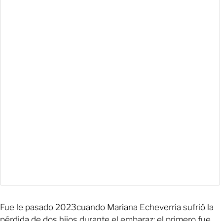
Fue le pasado 2023cuando Mariana Echeverria sufrió la
pérdida de dos hijos durante el embaraz: el primero fue