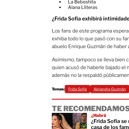
La Bebeshita
Alana Lliteras
¿Frida Sofía exhibirá intimidad
Los fans de este programa esperan
exhiba todo lo que pasó con su fami
abuelo Enrique Guzmán de haber a
Asimismo, tampoco se lleva bien 
quien acusó de haberle bajado el n
además no la respaldó públicamen
Temas:
Frida Sofía
Alejandra Guzmán
TE RECOMENDAMOS
¿Habrá
¿Frida Sofía se
casa de los fa