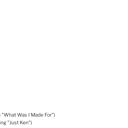
ish "What Was I Made For")
ing "Just Ken")