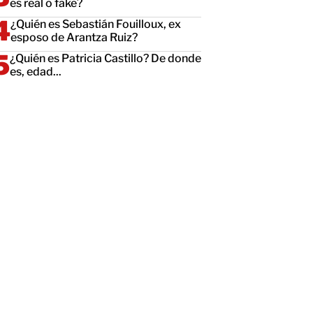
es real o fake?
¿Quién es Sebastián Fouilloux, ex
esposo de Arantza Ruiz?
¿Quién es Patricia Castillo? De donde
es, edad...