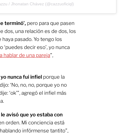
azzu / Jhonatan Chávez (@cazzuoficiql)
se terminó’,
pero para que pasen
e dos, una relación es de dos, los
 haya pasado. Yo tengo los
jo ‘puedes decir eso’, yo nunca
a hablar de una pareja
”,
yo nunca fui infiel
porque la
ijo: ‘No, no, no, porque yo no
je: ‘ok’”, agregó el infiel más
a.
le avisó que yo estaba con
en orden. Mi conciencia está
r hablando infórmense tantito”,