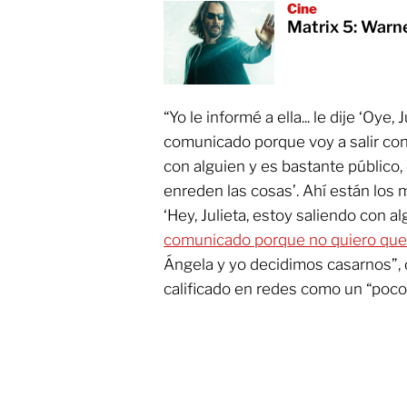
Cine
Matrix 5: Warne
“Yo le informé a ella... le dije ‘Oye,
comunicado porque voy a salir con 
con alguien y es bastante público
enreden las cosas’. Ahí están los m
‘Hey, Julieta, estoy saliendo con a
comunicado porque no quiero que 
Ángela y yo decidimos casarnos”, 
calificado en redes como un “poc