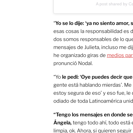
A post shared by C
“
Yo se lo dije: ‘ya no siento amor, 
esas cosas la responsabilidad es d
dos somos responsables de lo que
mensajes de Julieta, incluso me di
he organizado giras de
medios par
pronunció Nodal.
“Yo
le pedí: ‘Oye puedes decir que 
gente está hablando mierdas’. Me d
estoy segura de eso’ y eso fue, le di
odiado de toda Latinoamérica unid
“Tengo los mensajes en donde se 
Ángela,
tengo todo ahí, todo está 
limpia, ok. Ahora, si quieren segui