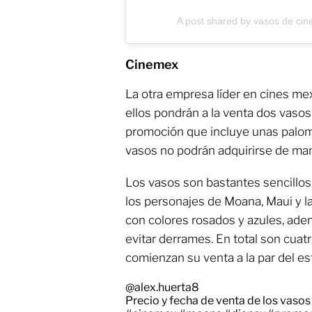
A post shared by vasos de cin
Cinemex
La otra empresa líder en cines me
ellos pondrán a la venta dos vasos
promoción que incluye unas palom
vasos no podrán adquirirse de man
Los vasos son bastantes sencillos
los personajes de Moana, Maui y la
con colores rosados y azules, ade
evitar derrames. En total son cuat
comienzan su venta a la par del est
@alex.huerta8
Precio y fecha de venta de los vaso