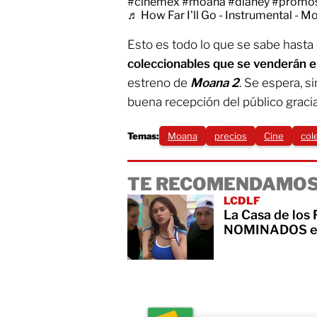
#cinemex
#moana
#dianey
#promo
♬ How Far I'll Go - Instrumental - 
Esto es todo lo que se sabe hast
coleccionables que se venderán e
estreno de
Moana 2
. Se espera, s
buena recepción del público gracias
Temas:
Moana
precios
Cine
col
TE RECOMENDAMOS
LCDLF
La Casa de los
NOMINADOS es