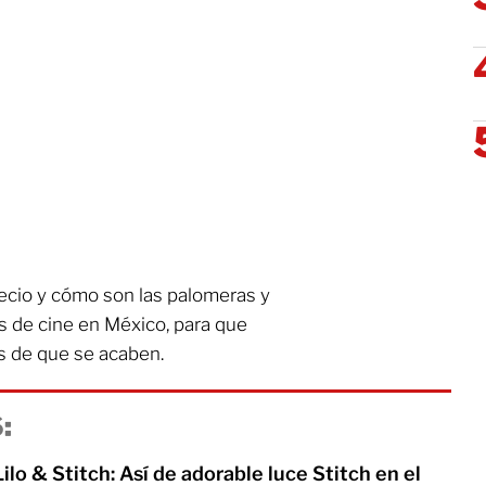
ecio y cómo son las palomeras y
s de cine en México, para que
es de que se acaben.
:
Lilo & Stitch: Así de adorable luce Stitch en el