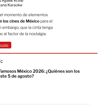
s
#geek
#cine
Moana Karaoke
a el momento de elementos
n los cines de México
para el
in embargo, que la cinta tenga
 al factor de la nostalgia.
ección
:
 Famosos México 2026: ¿Quiénes son los
te 5 de agosto?