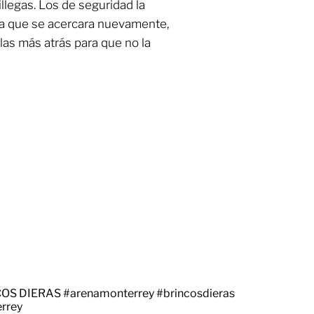
illegas. Los de seguridad la
ñora que se acercara nuevamente,
ilas más atrás para que no la
INCOS DIERAS
#arenamonterrey
#brincosdieras
rrey