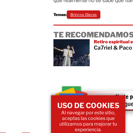
que realmente no se sabe qué fue 
Temas:
Brincos Dieras
TE RECOMENDAMOS
Retiro espiritual
Ca7riel & Paco 
USO DE COOKIES
Al navegar por este sitio,
aceptas las cookies que
utilizamos para mejorar tu
experiencia.